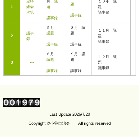
定時
月
議
１０年 議
題
１
総会
題
題
次第
議事録
議事録
議事録
５月
８月 議
１１月 議
議事
議題
題
２
題
録
議事録
議事録
議事録
６月
９月 議
１２月 議
議題
題
３
---
題
議事録
議事録
議事録
Last Update 2026/7/20
Copyright ©小谷自治会 All rights reserved