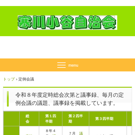
トップ
›
定例会議
令和８年度定時総会次第と議事録、毎月の定
例会議の議題、議事録を掲載しています。
総
第１四
第２四半
第３四半期
会
半期
期
８年４
７月
議